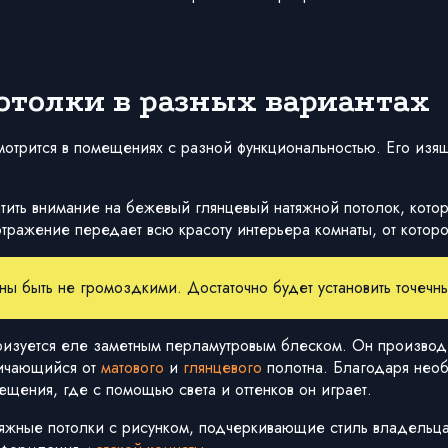
отолки в разных вариантах
отрится в помещениях с разной функциональностью. Его изящ
атить внимание на бежевый глянцевый натяжной потолок, кото
ражение передает всю красоту интерьера комнаты, от которо
ы быть не громоздкими. Достаточно будет установить точечн
ризуется еле заметным перламутровым блеском. Он произво
личающийся от
матового
и
глянцевого
полотна. Благодаря необ
щения, где с помощью света и оттенков он играет.
яжные потолки с рисунком, подчеркивающие стиль владельца