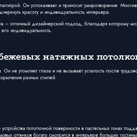
й палитрой. Он успокаивает и приносит умиротворение. Мног
дчеркнуть красоту и индивидуальность интерьера.
ета – отличный дизайнерский подход, благодаря которому мо
 его индивидуальность.
 бежевых натяжных потолко
. Он не утомляет глаза и не вызывает усталость после трудов
формления разных стилей:
устройства потолочной поверхности в пастельных тонах подд
овых оттенков богато смотрится в интерьере больших гостины