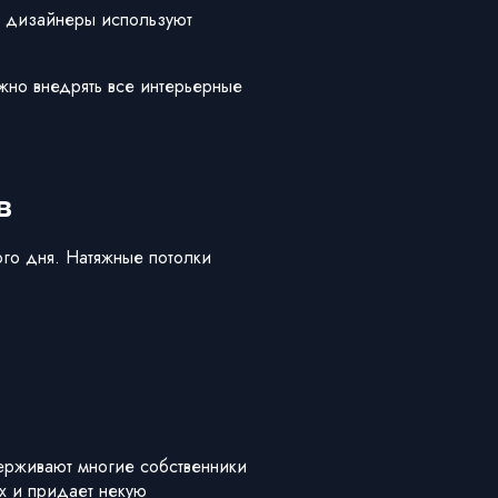
ие дизайнеры используют
жно внедрять все интерьерные
в
ого дня. Натяжные потолки
ерживают многие собственники
х и придает некую