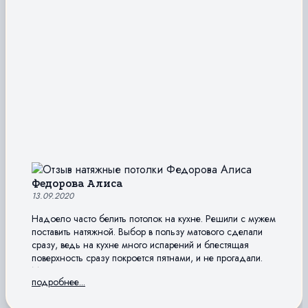
Федорова Алиса
13.09.2020
Надоело часто белить потолок на кухне. Решили с мужем
поставить натяжной. Выбор в пользу матового сделали
сразу, ведь на кухне много испарений и блестящая
поверхность сразу покроется пятнами, и не прогадали.
Мою потолок редко, лишних разводов на нем не
подробнее...
остается. Теперь кухня выглядит солидно, словно
дорогая фактурная штукатурка на потолке.