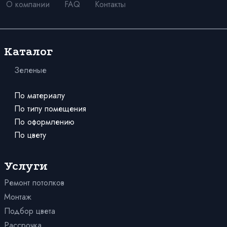
О компании
FAQ
Контакты
Каталог
Зеленые
Матовые
В прихожую
С рисунком
По материалу
712
По типу помещения
3420
По оформлению
Глянцевые
Парящие
По цвету
В ванную
Сатиновые
Красные
3D
В детскую
Белые
Одноуровневые
Для коттеджа
Услуги
4956
Бесшовные
8686
Ремонт потолков
Розовые
Со световыми линиями
Для дачи
Монтаж
Бежевые
Кривые линии
В коридор
Подбор цвета
Синие
Звездное небо
На кухню
Рассрочка