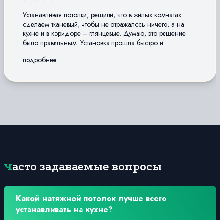
Устанавливая потолки, решили, что в жилых комнатах
сделаем тканевый, чтобы не отражалось ничего, а на
кухне и в коридоре – глянцевые. Думаю, это решение
было правильным. Установка прошла быстро и
качественно. Ну, а какой материал лучше, сказать
подробнее...
сложно. Лично мне больше нравятся пленочные
Часто задаваемые вопросы
Какой натяжной потолок лучше всего
устанавливать на кухне?