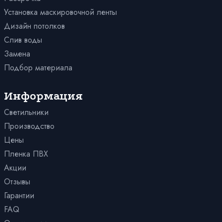
180
С подсветкой
В санузел (туалет)
Установка маскировочной ленты
С фотопечатью
В зал
Дизайн потолков
Фактурные с тиснением и узором
В гостиную
Слив воды
1704
Для офиса
Замена
Светопрозрачные
В спальню
Подбор материала
Двухуровневые
В комнату
Многоуровневые
Информация
С трековыми светильниками
Светильники
Производство
Цены
Пленка ПВХ
Акции
Отзывы
Гарантии
FAQ