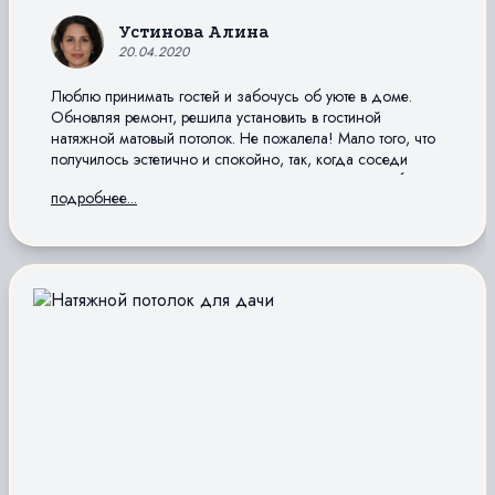
Устинова Алина
20.04.2020
Люблю принимать гостей и забочусь об уюте в доме.
Обновляя ремонт, решила установить в гостиной
натяжной матовый потолок. Не пожалела! Мало того, что
получилось эстетично и спокойно, так, когда соседи
залили, он удержал всю влагу и не испортилась мебель.
подробнее...
Спасибо специалистам за качественную работу и
оперативный отзыв на вызов.