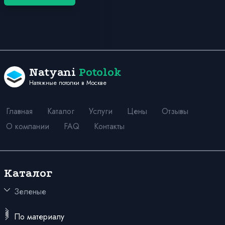
Natyani
Potolok
Натяжные потолки в Москве
Главная
Каталог
Услуги
Цены
Отзывы
О компании
FAQ
Контакты
Каталог
Зеленые
Матовые
В прихожую
С рисунком
По материалу